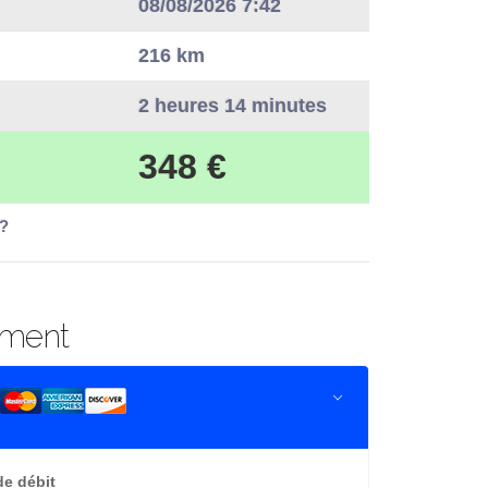
08/08/2026 7:42
216 km
2 heures 14 minutes
348 €
 ?
ement
de débit