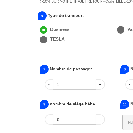
( -10% SUR VOTRE TRAJET RETOUR - Code: LILLE-10
Type de transport
6
Business
Va
TESLA
Nombre de passager
N
7
8
-
+
-
nombre de siège bébé
N
9
10
-
+