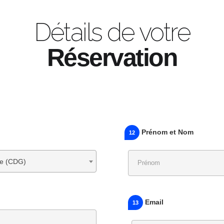
Détails de votre
Réservation
Prénom et Nom
12
le (CDG)
Email
13