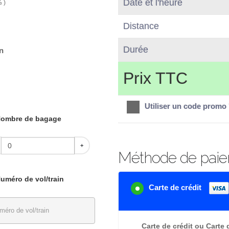
Date et l'heure
% )
Distance
Durée
n
Prix TTC
Utiliser un code promo
ombre de bagage
+
Méthode de pai
uméro de vol/train
Carte de crédit
Carte de crédit ou Carte 