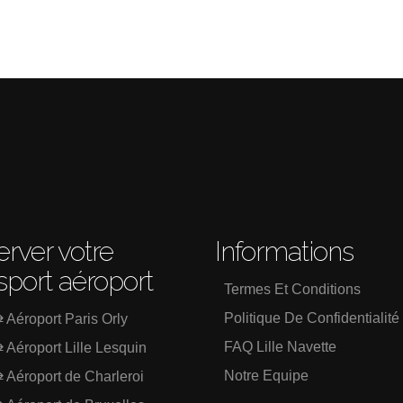
rver votre
Informations
sport aéroport
Termes Et Conditions
Politique De Confidentialité
⇄ Aéroport Paris Orly
FAQ Lille Navette
⇄ Aéroport Lille Lesquin
Notre Equipe
⇄ Aéroport de Charleroi