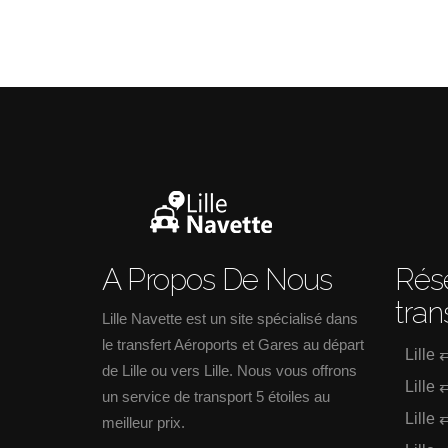
A Propos De Nous
Rése
tran
Lille Navette est un site spécialisé dans
le transfert Aéroports et Gares au départ
Lille 
de Lille ou vers Lille. Nous vous offrons
Lille 
un service de transport 5 étoiles au
Lille 
meilleur prix.