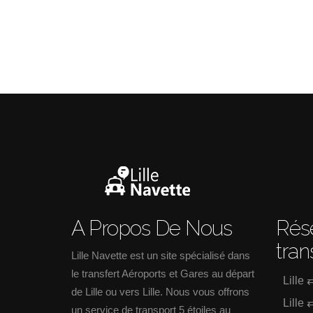
A Propos De Nous
Rése
tran
Lille Navette est un site spécialisé dans
le transfert Aéroports et Gares au départ
Lille 
de Lille ou vers Lille. Nous vous offrons
Lille 
un service de transport 5 étoiles au