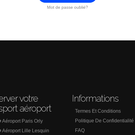
Mot de passe oublié?
rver votre
Informations
sport aéroport
Termes Et Conditions
Politique De Confidentialité
⇄ Aéroport Paris Orly
FAQ
⇄ Aéroport Lille Lesquin